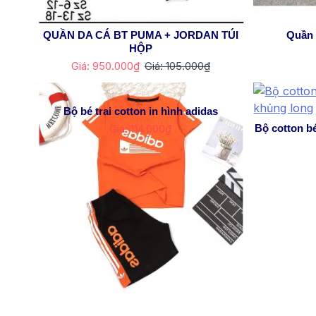
QUẦN DA CÁ BT PUMA + JORDAN TÚI
Quần 
HỘP
Giá: 950.000₫
Giá: 105.000₫
Bộ bé trai cotton in hình adidas
Giá: 114.000₫
Bộ cotton bé