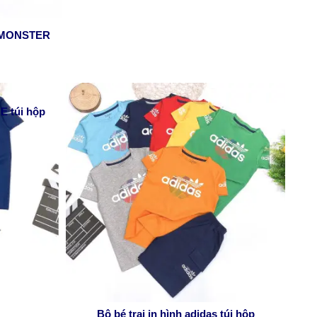
to MONSTER
KE túi hộp
Bộ bé trai in hình adidas túi hộp