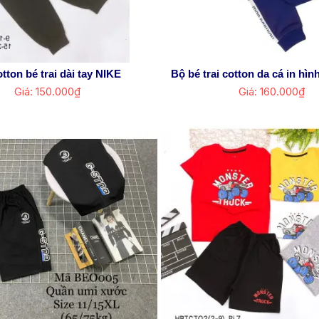
tton bé trai dài tay NIKE
Bộ bé trai cotton da cá in hì
Giá: 150.000₫
Giá: 160.000₫