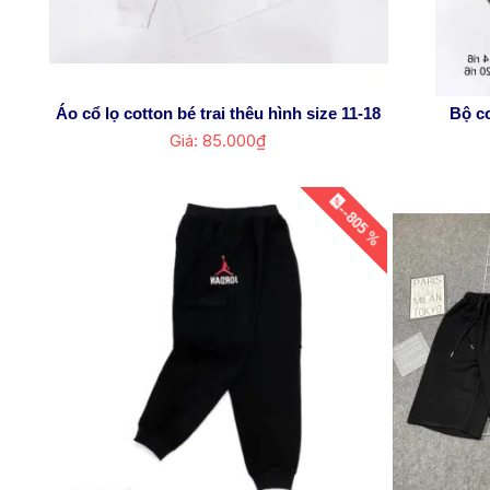
Áo cổ lọ cotton bé trai thêu hình size 11-18
Bộ co
Giá: 85.000₫
--805 %