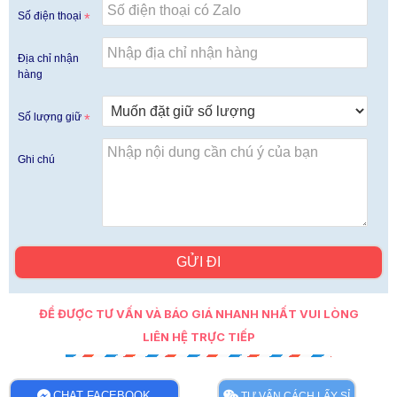
Số điện thoại
Địa chỉ nhận
hàng
Số lượng giữ
Ghi chú
GỬI ĐI
ĐỂ ĐƯỢC TƯ VẤN VÀ BÁO GIÁ NHANH NHẤT VUI LÒNG
LIÊN HỆ TRỰC TIẾP
CHAT FACEBOOK
TƯ VẤN CÁCH LẤY SỈ