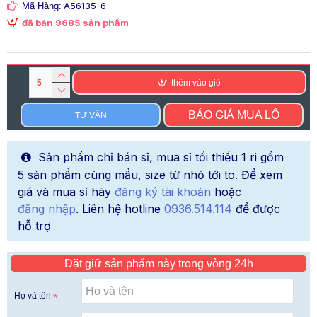
A56135-6
Mã Hàng:
đã bán 9685 sản phẩm
thêm vào giỏ
BÁO GIÁ MUA LÔ
TƯ VẤN
Sản phẩm chỉ bán sỉ, mua sỉ tối thiểu 1 ri gồm
5 sản phẩm cùng mầu, size từ nhỏ tới to. Để xem
giá và mua sỉ hãy
đăng ký tài khoản
hoặc
đăng nhập
. Liên hệ hotline
0936.514.114
để được
hỗ trợ
Đặt giữ sản phẩm này trong vòng 24h
Họ và tên