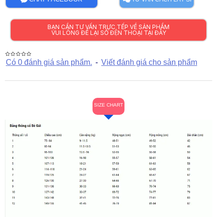
BẠN CẦN TƯ VẤN TRỰC TẾP VỀ SẢN PHẨM
VUI LÒNG ĐỂ LẠI SỐ ĐỆN THOẠI TẠI ĐÂY
Có 0 đánh giá sản phẩm.
-
Viết đánh giá cho sản phẩm
SIZE CHART