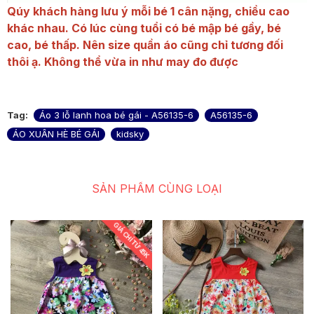
Qúy khách hàng lưu ý mỗi bé 1 cân nặng, chiều cao
khác nhau. Có lúc cùng tuổi có bé mập bé gầy, bé
cao, bé thấp. Nên size quần áo cũng chỉ tương đối
thôi ạ. Không thể vừa in như may đo được
Tag:
Áo 3 lỗ lanh hoa bé gái - A56135-6
A56135-6
ÁO XUÂN HÈ BÉ GÁI
kidsky
SẢN PHẨM CÙNG LOẠI
GIÁ CHỈ TỪ 45K