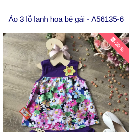
Áo 3 lỗ lanh hoa bé gái - A56135-6
-20 %