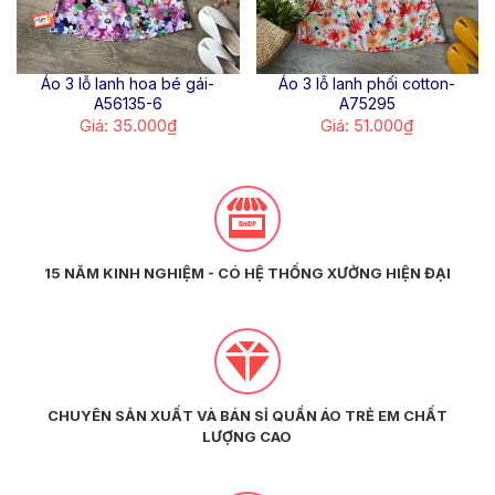
Áo 3 lỗ lanh hoa bé gái-
Áo 3 lỗ lanh phối cotton-
A56135-6
A75295
Giá: 35.000₫
Giá: 51.000₫
15 NĂM KINH NGHIỆM - CÓ HỆ THỐNG XƯỞNG HIỆN ĐẠI
CHUYÊN SẢN XUẤT VÀ BÁN SỈ QUẦN ÁO TRẺ EM CHẤT
LƯỢNG CAO