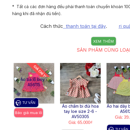
* Tất cả các đơn hàng đều phải thanh toán chuyển khoản 100
hàng khi đã nhận đủ tiền).
Cách thức
thanh toán tại đây
.
ri qu
XEM THÊM
SẢN PHẨM CÙNG LOẠ
GIÁ CHỈ TỪ 45K
Áo ba lỗ boy -
A56115
Giá: 35.000₫
TƯ VẤN
ối
Áo chấm bi đũi hoa
Áo hai dây 
95
tay loe size 2-6 -
A561
Báo giá mua lô
AV50305
Giá: 39
Giá: 65.000₫
TƯ VẤN