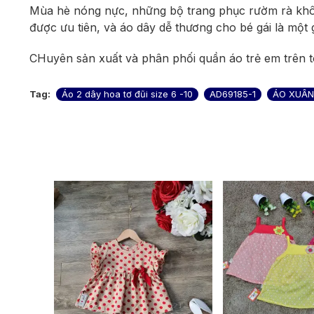
Mùa hè nóng nực, những bộ trang phục rườm rà khôn
được ưu tiên, và áo dây dễ thương cho bé gái là một 
CHuyên sản xuất và phân phối quần áo trẻ em trên t
Tag:
Áo 2 dây hoa tơ đũi size 6 -10
AD69185-1
ÁO XUÂN 
GIÁ CHỈ TỪ 45K
115