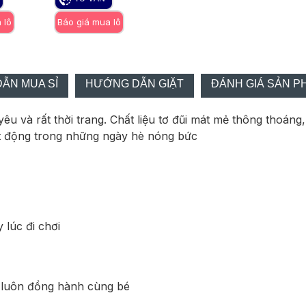
 lô
Báo giá mua lô
Báo giá mua lô
Báo gi
ẪN MUA SỈ
HƯỚNG DẪN GIẶT
ĐÁNH GIÁ SẢN P
êu và rất thời trang. Chất liệu tơ đũi mát mẻ thông thoáng,
oạt động trong những ngày hè nóng bức
 lúc đi chơi
 luôn đồng hành cùng bé