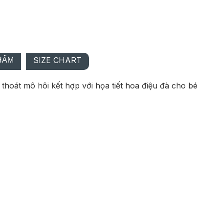
TƯ VẤN
á mua lô
Báo giá mua lô
B
Báo giá mua lô
SIZE CHART
HẨM
 thoát mô hôi kết hợp với họa tiết hoa điệu đà cho bé