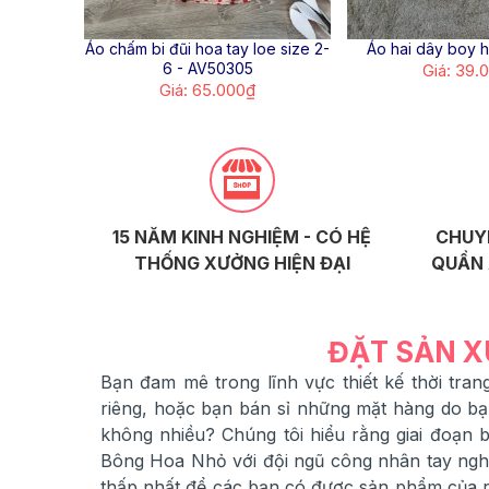
Áo chấm bi đũi hoa tay loe size 2-
Áo hai dây boy 
6 - AV50305
Giá: 39.
Giá: 65.000₫
15 NĂM KINH NGHIỆM - CÓ HỆ
CHUY
THỐNG XƯỞNG HIỆN ĐẠI
QUẦN 
ĐẶT SẢN X
Bạn đam mê trong lĩnh vực thiết kế thời tr
riêng, hoặc bạn bán sỉ những mặt hàng do b
không nhiều? Chúng tôi hiểu rằng giai đoạn
Bông Hoa Nhỏ với đội ngũ công nhân tay nghề
thấp nhất để các bạn có được sản phẩm của ri