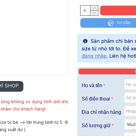
TƯ VẤN
Sản phẩm chỉ bán sỉ
size từ nhỏ tới to. Để 
đăng nhập
. Liên hệ hot
HỈ SHOP
Họ và tên
Số điện thoại
lòng không sử dụng hình ảnh khi
u nhầm cho khách hàng!
Địa chỉ nhận hàng
ze từ bé --> lớn trung bình từ 5 -8
Số lượng giữ
àng xuất dư ).