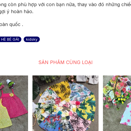
g còn phù hợp với con bạn nữa, thay vào đó những chiếc 
gợi ý hoàn hảo.
oàn quốc .
HÈ BÉ GÁI
kidsky
SẢN PHẨM CÙNG LOẠI