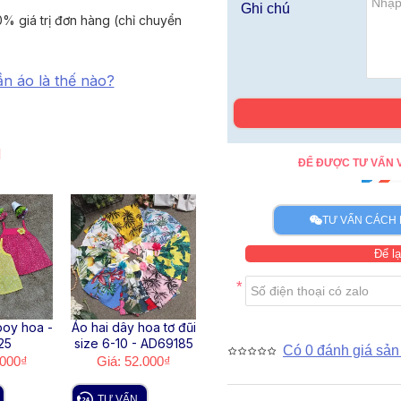
Ghi chú
% giá trị đơn hàng (chỉ chuyển
ần áo là thế nào?
I
ĐỂ ĐƯỢC TƯ VẤN V
TƯ VẤN CÁCH 
Để lạ
boy hoa -
Áo hai dây hoa tơ đũi
Áo hai dây lanh -
Áo ha
25
size 6-10 - AD69185
A56145
size 
Có 0 đánh giá sản
.000₫
Giá: 52.000₫
Giá: 45.000₫
Gi
TƯ VẤN
TƯ VẤN
TƯ