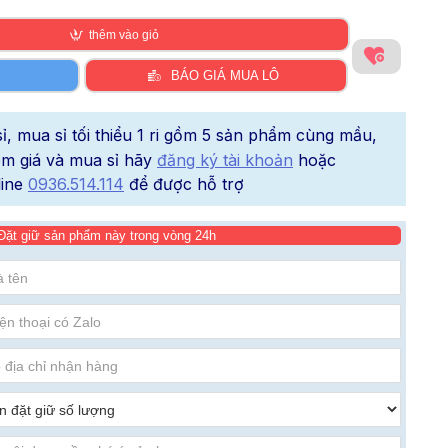
thêm vào giỏ
BÁO GIÁ MUA LÔ
, mua sỉ tối thiểu 1 ri gồm 5 sản phẩm cùng mầu,
xem giá và mua sỉ hãy
đăng ký tài khoản
hoặc
line
0936.514.114
để được hỗ trợ
Đặt giữ sản phẩm này trong vòng 24h