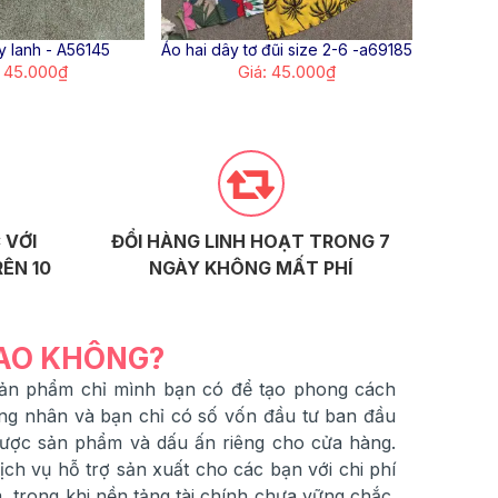
y lanh - A56145
Áo hai dây tơ đũi size 2-6 -a69185
áo 3 lỗ 
: 45.000₫
Giá: 45.000₫
 VỚI
ĐỔI HÀNG LINH HOẠT TRONG 7
ÊN 10
NGÀY KHÔNG MẤT PHÍ
SAO KHÔNG?
 sản phẩm chỉ mình bạn có để tạo phong cách
ng nhân và bạn chỉ có số vốn đầu tư ban đầu
được sản phẩm và dấu ấn riêng cho cửa hàng.
h vụ hỗ trợ sản xuất cho các bạn với chi phí
 trong khi nền tảng tài chính chưa vững chắc.