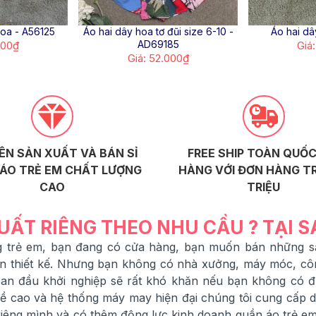
hoa - A56125
Áo hai dây hoa tơ đũi size 6-10 -
Áo hai dâ
AD69185
000₫
Giá
Giá: 52.000₫
ÊN SẢN XUẤT VÀ BÁN SỈ
FREE SHIP TOÀN QUỐC
ÁO TRẺ EM CHẤT LƯỢNG
HÀNG VỚI ĐƠN HÀNG TR
CAO
TRIỆU
UẤT RIÊNG THEO NHU CẦU ? TẠI 
ang trẻ em, bạn đang có cửa hàng, bạn muốn bán những
ạn thiết kế. Nhưng bạn không có nhà xưởng, máy móc, cô
 ban đầu khởi nghiệp sẽ rất khó khăn nếu bạn không có 
 cao và hệ thống máy may hiện đại chúng tôi cung cấp dịc
êng mình và có thêm động lực kinh doanh quần áo trẻ em,