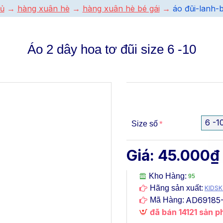
hủ
hàng xuân hè
hàng xuân hè bé gái
áo đũi-lanh-b
Áo 2 dây hoa tơ đũi size 6 -10
6 -1
Size số
Giá: 45.000₫
Kho Hàng:
95
Hãng sản xuất:
KIDSK
AD69185-
Mã Hàng:
đã bán 14121 sản 