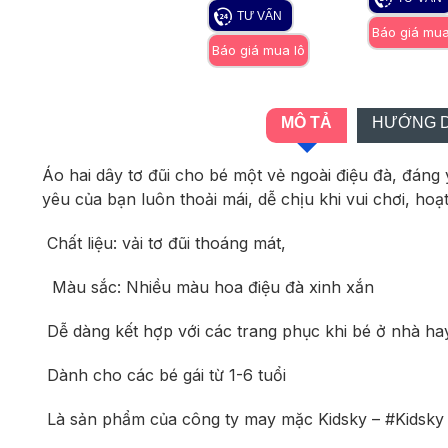
TƯ VẤN
Báo giá mua
Báo giá mua lô
MÔ TẢ
HƯỚNG D
Áo hai dây tơ đũi cho bé một vẻ ngoài điệu đà, đáng y
yêu của bạn luôn thoải mái, dễ chịu khi vui chơi, h
Chất liệu: vải tơ đũi thoáng mát,
Màu sắc: Nhiều màu hoa điệu đà xinh xắn
Dễ dàng kết hợp với các trang phục khi bé ở nhà hay
Dành cho các bé gái từ 1-6 tuổi
Là sản phẩm của công ty may mặc Kidsky – #Kidsky